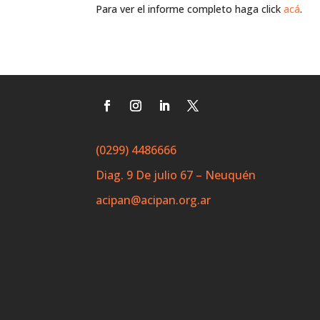
Para ver el informe completo haga click
acá
.
(0299) 4486666
Diag. 9 De julio 67 – Neuquén
acipan@acipan.org.ar