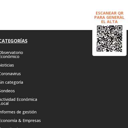
ESCANEAR QR
PARA GENERAL
EL ALTA
CATEGORÍAS
Observatorio
Económico
Noticias
Coronavirus
Sin categoría
Sondeos
Actividad Económica
Local
Informes de gestión
Economía & Empresas