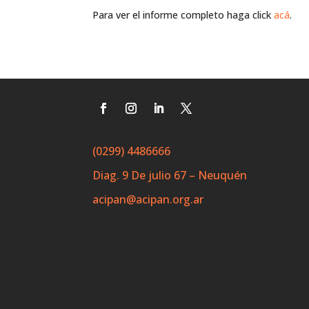
Para ver el informe completo haga click
acá
.
(0299) 4486666
Diag. 9 De julio 67 – Neuquén
acipan@acipan.org.ar