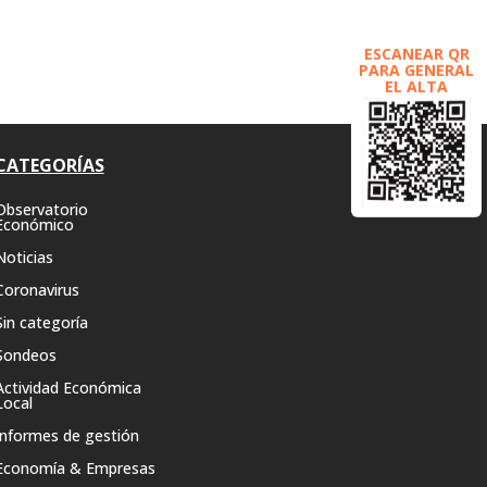
ESCANEAR QR
PARA GENERAL
EL ALTA
CATEGORÍAS
Observatorio
Económico
Noticias
Coronavirus
Sin categoría
Sondeos
Actividad Económica
Local
Informes de gestión
Economía & Empresas