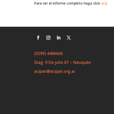
Para ver el informe completo haga click
acá
.
(0299) 4486666
Diag. 9 De julio 67 – Neuquén
acipan@acipan.org.ar