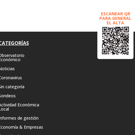
ESCANEAR QR
PARA GENERAL
EL ALTA
CATEGORÍAS
Observatorio
Económico
Noticias
Coronavirus
Sin categoría
Sondeos
Actividad Económica
Local
Informes de gestión
Economía & Empresas