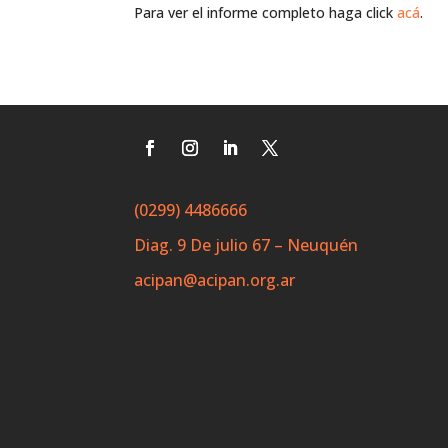
Para ver el informe completo haga click
acá
.
(0299) 4486666
Diag. 9 De julio 67 – Neuquén
acipan@acipan.org.ar