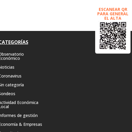
ESCANEAR QR
PARA GENERAL
EL ALTA
CATEGORÍAS
Observatorio
Económico
Noticias
Coronavirus
Sin categoría
Sondeos
Actividad Económica
Local
Informes de gestión
Economía & Empresas