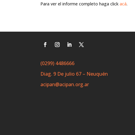
Para ver el informe completo haga click
acá
.
(0299) 4486666
Diag. 9 De julio 67 – Neuquén
acipan@acipan.org.ar