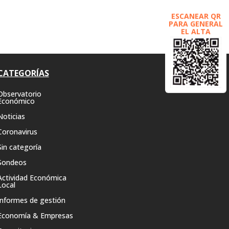
ESCANEAR QR
PARA GENERAL
EL ALTA
CATEGORÍAS
Observatorio
Económico
Noticias
Coronavirus
Sin categoría
Sondeos
Actividad Económica
Local
Informes de gestión
Economía & Empresas