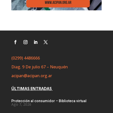
(0299) 4486666
Diag. 9 De julio 67 – Neuquén
acipan@acipan.org.ar
ÚLTIMAS ENTRADAS
Protección al consumidor – Biblioteca virtual
Ago 7, 2026